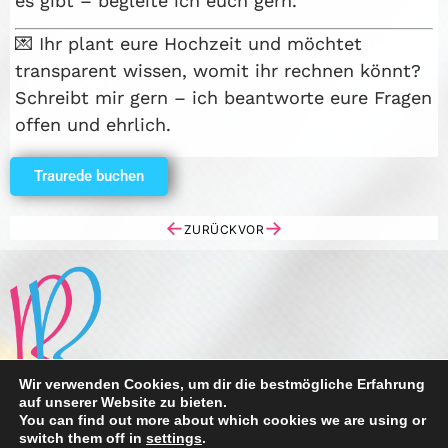
es gibt – begleite ich euch gern.
💌 Ihr plant eure Hochzeit und möchtet
transparent wissen, womit ihr rechnen könnt?
Schreibt mir gern – ich beantworte eure Fragen
offen und ehrlich.
Traurede buchen
←
→
ZURÜCK
VOR
Wir verwenden Cookies, um dir die bestmögliche Erfahrung
auf unserer Website zu bieten.
Hochzeitsreden, Traureden von Romy Wassermann
You can find out more about which cookies we are using or
switch them off in
settings
.