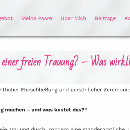
gebot
Meine Paare
Über Mich
Beiträge
K
 einer freien Trauung? – Was wirkl
htlicher Eheschließung und persönlicher Zeremonie
ng machen – und was kostet das?“
eie Trauung durch, sondern eine standesamtliche T