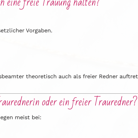
h eine freie Trauung halten?
etzlicher Vorgaben.
sbeamter theoretisch auch als freier Redner auftre
Traurednerin oder ein freier Trauredner?
iegen meist bei: