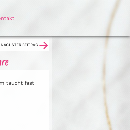
ontakt
→
NÄCHSTER BEITRAG
are
em taucht fast