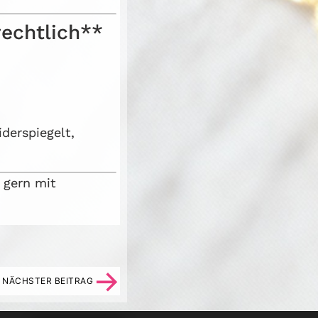
rechtlich**
derspiegelt,
 gern mit
→
NÄCHSTER BEITRAG