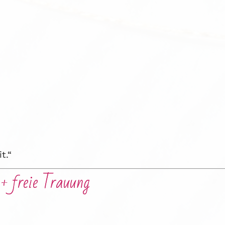
t.“
+ freie Trauung