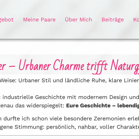
gebot
Meine Paare
Über Mich
Beiträge
K
er – Urbaner Charme trifft Naturg
eise: Urbaner Stil und ländliche Ruhe, klare Lini
et industrielle Geschichte mit modernem Design und 
genau das widerspiegelt:
Eure Geschichte – lebendig
n durfte ich schon viele besondere Zeremonien erle
igene Stimmung: persönlich, nahbar, voller Charakte