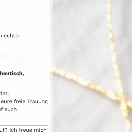
n echter
hentisch,
det.
 eure freie Trauung
uf euch
uf? Ich freue mich