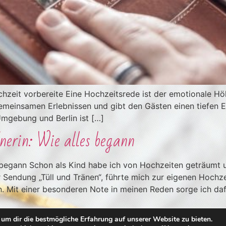
chzeit vorbereite Eine Hochzeitsrede ist der emotionale H
gemeinsamen Erlebnissen und gibt den Gästen einen tiefen E
Umgebung und Berlin ist […]
nerin: Wie alles begann
s begann Schon als Kind habe ich von Hochzeiten geträumt 
endung „Tüll und Tränen“, führte mich zur eigenen Hochzeit 
. Mit einer besonderen Note in meinen Reden sorge ich daf
um dir die bestmögliche Erfahrung auf unserer Website zu bieten.