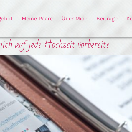
gebot
Meine Paare
Über Mich
Beiträge
K
ich auf jede Hochzeit vorbereite